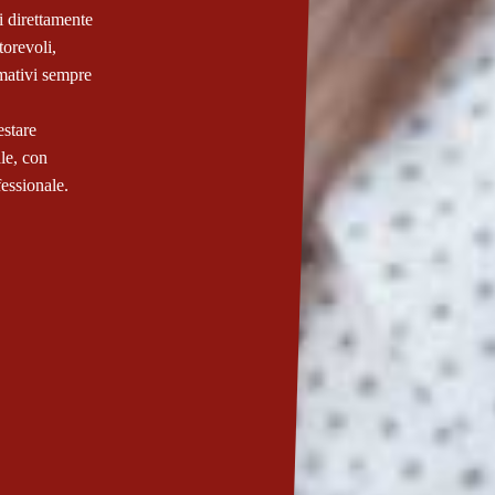
i direttamente
torevoli,
rmativi sempre
estare
le, con
fessionale.