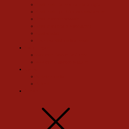
Reati contro la persona e la famiglia
Reati contro pubblica amministrazione
Reati in ambito sessuale
Reati in materia di stupefacenti
Reati stradali
Responsabilità medica penale
Studio Legale
Avvocato Davide De Caprio
Avvocato Giuseppe Migliore
Risorse
Notizie e media
Articoli
Contatti