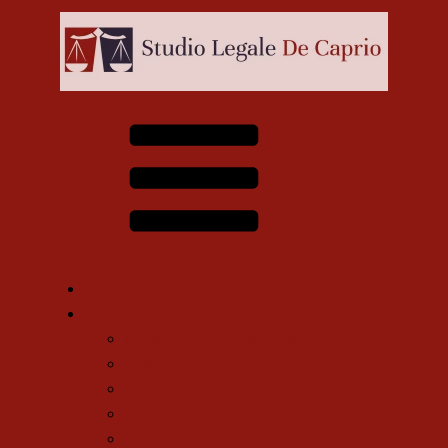
Home
Settori legali
Difesa penale in Cassazione
Giustizia riparativa
Misure cautelari e di prevenzione
Reati contro l'amministrazione della giustizia
Reati contro il patrimonio