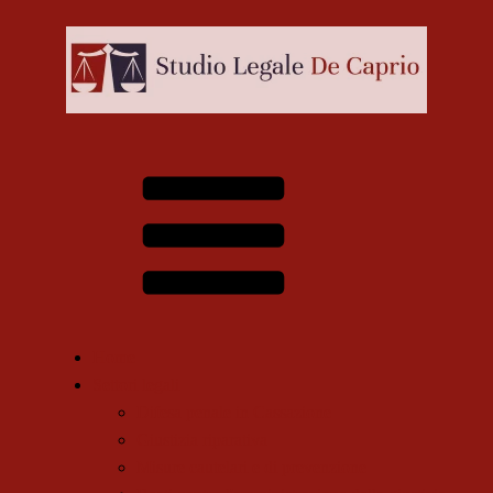
Home
Settori legali
Difesa penale in Cassazione
Giustizia riparativa
Misure cautelari e di prevenzione