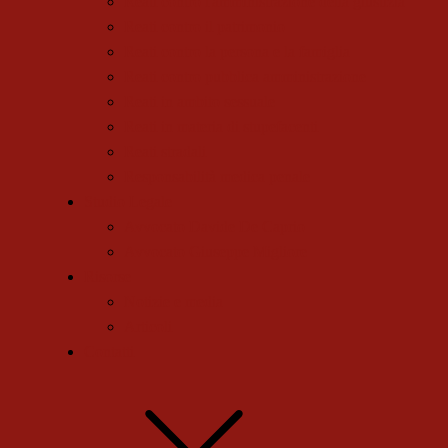
Reati contro l'amministrazione della giustizia
Reati contro il patrimonio
Reati contro la persona e la famiglia
Reati contro pubblica amministrazione
Reati in ambito sessuale
Reati in materia di stupefacenti
Reati stradali
Responsabilità medica penale
Studio Legale
Avvocato Davide De Caprio
Avvocato Giuseppe Migliore
Risorse
Notizie e media
Articoli
Contatti