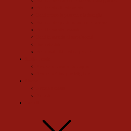
Reati contro l'amministrazione della giustizia
Reati contro il patrimonio
Reati contro la persona e la famiglia
Reati contro pubblica amministrazione
Reati in ambito sessuale
Reati in materia di stupefacenti
Reati stradali
Responsabilità medica penale
Studio Legale
Avvocato Davide De Caprio
Avvocato Giuseppe Migliore
Risorse
Notizie e media
Articoli
Contatti