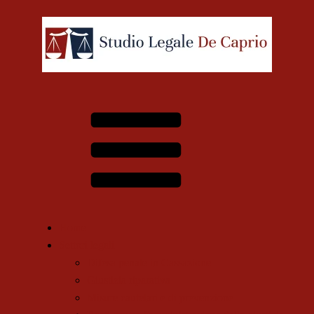
Home
Settori legali
Difesa penale in Cassazione
Giustizia riparativa
Misure cautelari e di prevenzione