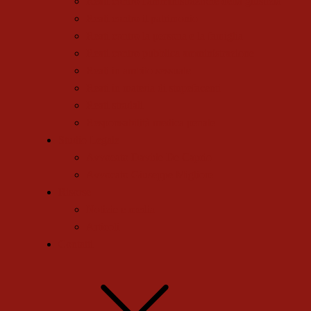
Reati contro l'amministrazione della giustizia
Reati contro il patrimonio
Reati contro la persona e la famiglia
Reati contro pubblica amministrazione
Reati in ambito sessuale
Reati in materia di stupefacenti
Reati stradali
Responsabilità medica penale
Studio Legale
Avvocato Davide De Caprio
Avvocato Giuseppe Migliore
Risorse
Notizie e media
Articoli
Contatti