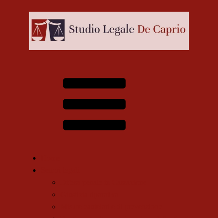
Home
Settori legali
Difesa penale in Cassazione
Giustizia riparativa
Misure cautelari e di prevenzione