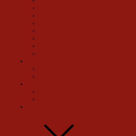
Reati contro l'amministrazione della giustizia
Reati contro il patrimonio
Reati contro la persona e la famiglia
Reati contro pubblica amministrazione
Reati in ambito sessuale
Reati in materia di stupefacenti
Reati stradali
Responsabilità medica penale
Studio Legale
Avvocato Davide De Caprio
Avvocato Giuseppe Migliore
Risorse
Notizie e media
Articoli
Contatti