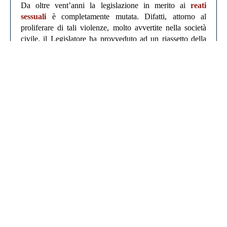
Da oltre vent’anni la legislazione in merito ai
reati
sessuali
è completamente mutata. Difatti, attorno al
proliferare di tali violenze, molto avvertite nella società
civile, il Legislatore ha provveduto ad un riassetto della
materia con forti inasprimenti di pena.
Il primo obiettivo era quello di unificare sotto un’unica
fattispecie le violenze che comportano un completo
rapporto sessuale a quelle relative soltanto a forme minori
di espressione di libidine.
Inoltre, in diversi articoli e commi sono state previste tutte
le forme e le modalità di esecuzione, tenendo conto delle
varie identità delle persone offese dal reato.
In primo luogo, sono tenute distinte come pene e come
aggravanti le violenze commesse a carico di persone di
differenti età creando una differenziazione di pena e di
circostanze aggravanti, laddove tali violenze fossero
esplicate verso che aveva un’età inferiore ai 10, 16, 18
anni, oltre alla legislazione per gli infradiciottenni.