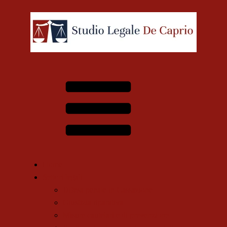
Home
Settori legali
Difesa penale in Cassazione
Giustizia riparativa
Misure cautelari e di prevenzione